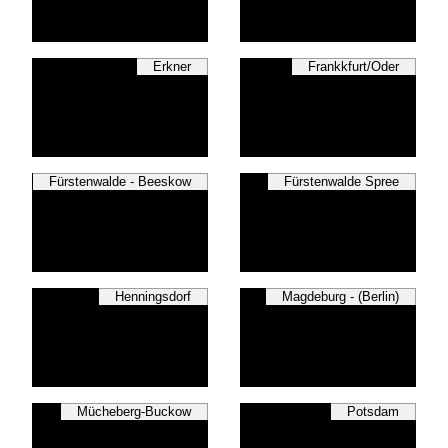
Erkner
Frankkfurt/Oder
Fürstenwalde - Beeskow
Fürstenwalde Spree
Henningsdorf
Magdeburg - (Berlin)
Mücheberg-Buckow
Potsdam